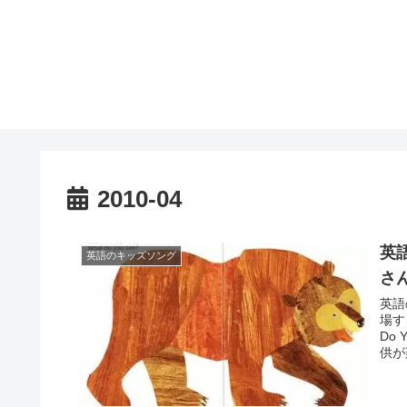
2010-04
英
英語のキッズソング
さ
英語
場する
Do
供が