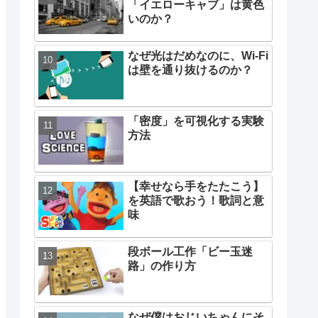
「イエローキャブ」は黄色
いのか？
なぜ光はだめなのに、Wi-Fi
は壁を通り抜けるのか？
「密度」を可視化する実験
方法
【幸せなら手をたたこう】
を英語で歌おう！歌詞と意
味
段ボール工作「ビー玉迷
路」の作り方
なぜ僕はおじいちゃんにそ