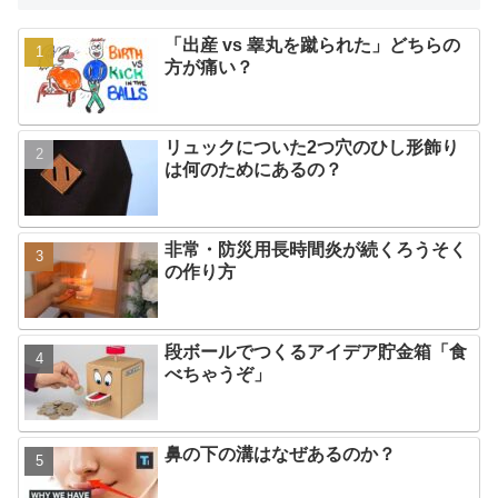
「出産 vs 睾丸を蹴られた」どちらの
方が痛い？
リュックについた2つ穴のひし形飾り
は何のためにあるの？
非常・防災用長時間炎が続くろうそく
の作り方
段ボールでつくるアイデア貯金箱「食
べちゃうぞ」
鼻の下の溝はなぜあるのか？