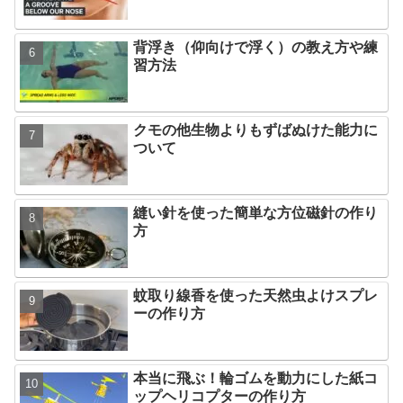
背浮き（仰向けで浮く）の教え方や練
習方法
クモの他生物よりもずばぬけた能力に
ついて
縫い針を使った簡単な方位磁針の作り
方
蚊取り線香を使った天然虫よけスプレ
ーの作り方
本当に飛ぶ！輪ゴムを動力にした紙コ
ップヘリコプターの作り方