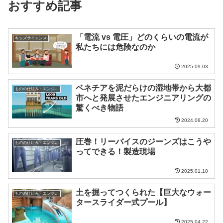
おすすめ記事
「電流 vs 電圧」どのくらいの電流が
キッズサイエンス
私たちには危険なのか
2025.09.03
ベネチアを泥だらけの湿地帯から大都
ものの仕組み・エンジニア
市へと発展させたエンジニアリングの
驚くべき物語
2024.08.20
圧巻！リーバイスのジーンズはこうや
ものの仕組み・エンジニア
ってできる！製造現場
2025.01.10
土を掘ってつくられた【巨大なウォー
ものの仕組み・エンジニア
タースライダー式プール】
2025.04.22