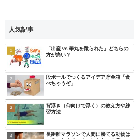
人気記事
「出産 vs 睾丸を蹴られた」どちらの
方が痛い？
段ボールでつくるアイデア貯金箱「食
べちゃうぞ」
背浮き（仰向けで浮く）の教え方や練
習方法
長距離マラソンで人間に勝てる動物は