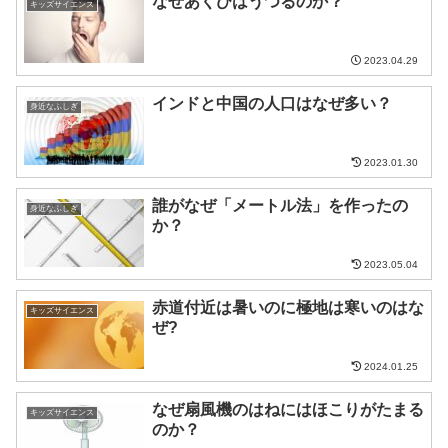
なぜあくびはうつるのか？
キッズサイエンス
2023.04.29
インドと中国の人口はなぜ多い？
身近なふしぎ
2023.01.30
誰がなぜ「メートル法」を作ったの
身近なふしぎ
か？
2023.05.04
赤道付近は暑いのに極地は寒いのはな
キッズサイエンス
ぜ?
2024.01.25
なぜ扇風機のはねにはほこりがたまる
キッズサイエンス
のか？