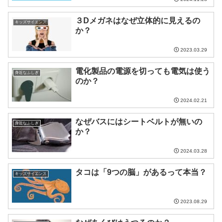
３Dメガネはなぜ立体的に見えるの
キッズサイエンス
か？
2023.03.29
電化製品の電源を切っても電気は使う
身近なふしぎ
のか？
2024.02.21
なぜバスにはシートベルトが無いの
身近なふしぎ
か？
2024.03.28
タコは「9つの脳」があるって本当？
キッズサイエンス
2023.08.29