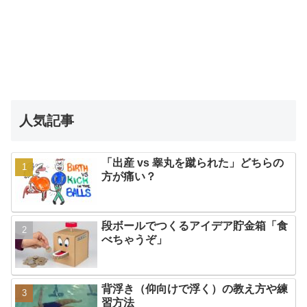
人気記事
「出産 vs 睾丸を蹴られた」どちらの
方が痛い？
段ボールでつくるアイデア貯金箱「食
べちゃうぞ」
背浮き（仰向けで浮く）の教え方や練
習方法