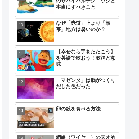
のサバイバルテクニックと
本当にすべきこと
なぜ「赤道」上より「熱
帯」地方は暑いのか？
【幸せなら手をたたこう】
を英語で歌おう！歌詞と意
味
「マゼンタ」は脳がつくり
だした色だった
卵の殻を食べる方法
銅線（ワイヤー）の天才的