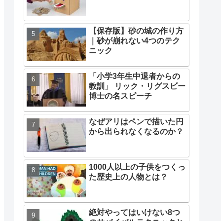
【保存版】砂の城の作り方
｜砂が崩れない4つのテク
ニック
「小学3年生中退者からの
教訓」 リック・リグスビー
博士の名スピーチ
なぜアリはペンで描いた円
から出られなくなるのか？
1000人以上の子供をつくっ
た歴史上の人物とは？
絶対やってはいけない8つ