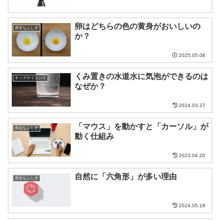
卵はどちらの色の黄身がおいしいの
身近なふしぎ
か？
2025.05.08
くみ置きの水道水に気泡ができるのは
キッズサイエンス
なぜか？
2024.03.27
「マウス」を動かすと「カーソル」が
身近なふしぎ
動く仕組み
2023.04.20
自然に「六角形」が多い理由
身近なふしぎ
2024.05.18