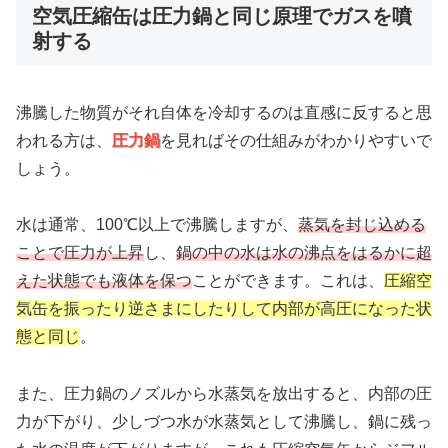
空気圧縮缶は圧力鍋と同じ原理でガスを噴
射する
沸騰した物質がそれ自体を冷却するのは直感に反すると思
われる方は、
圧力鍋
を見ればその仕組みがわかりやすいで
しょう。
水は通常、100℃以上で沸騰しますが、
蒸気を封じ込める
ことで圧力が上昇
し、
鍋の中の水は水の沸点をはるかに超
えた状態でも液体を保つ
ことができます。これは、
圧縮空
気缶を振ったり逆さまにしたりして内部が高圧になった状
態と同じ
。
また、圧力鍋のノズルから水蒸気を放出すると、内部の圧
力が下がり、少しづつ水が水蒸気として沸騰し、鍋に残っ