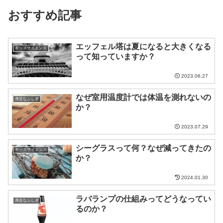
おすすめ記事
エッフェル塔は夏になると大きくなる
キッズサイエンス
って知っていますか？
2023.06.27
なぜ室用温度計では体温を測れないの
身近なふしぎ
か？
2023.07.29
シーグラスって何？なぜ減ってきたの
キッズサイエンス
か？
2024.01.30
ラバランプの仕組みってどうなってい
身近なふしぎ
るのか？