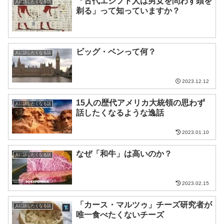
「古代エジプト人は男女を問わず頭を
人に話したくなる話
剃る」って知っていますか？
ビッグ・ベンって何？
人に話したくなる話
2023.12.12
15人の歴代アメリカ大統領の思わず
人に話したくなる話
話したくなるような逸話
2023.01.10
なぜ「和牛」は高いのか？
人に話したくなる話
2023.02.15
「カース・マルツゥ」チーズ研究者が
人に話したくなる話
唯一食べたくないチーズ