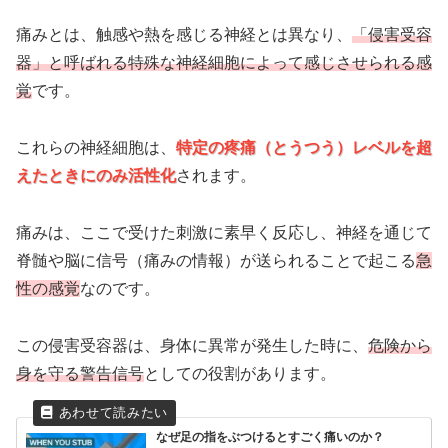
痛みとは、触感や熱を感じる神経とは異なり、
「侵害受容
器」と呼ばれる特殊な神経細胞によって感じさせられる感
覚
です。
これらの神経細胞は、
特定の疼痛（とうつう）レベルを超
えたときにのみ活性化
されます。
痛みは、ここで受けた刺激に素早く反応し、神経を通じて
脊髄や脳に信号（痛みの情報）が送られることで起こる
急
性の感覚
なのです。
この侵害受容器は、身体に異常が発生した時に、
危険から
身を守る警告信号
としての役割があります。
なぜ足の指をぶつけるとすごく痛いのか？