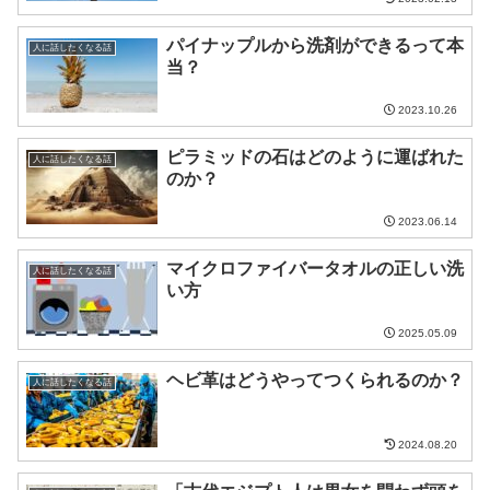
パイナップルから洗剤ができるって本
人に話したくなる話
当？
2023.10.26
ピラミッドの石はどのように運ばれた
人に話したくなる話
のか？
2023.06.14
マイクロファイバータオルの正しい洗
人に話したくなる話
い方
2025.05.09
ヘビ革はどうやってつくられるのか？
人に話したくなる話
2024.08.20