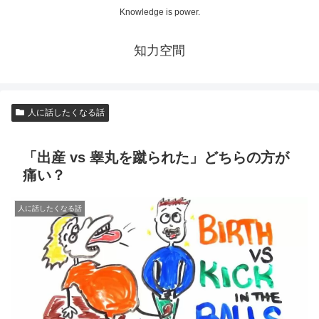
Knowledge is power.
知力空間
人に話したくなる話
「出産 vs 睾丸を蹴られた」どちらの方が
痛い？
人に話したくなる話