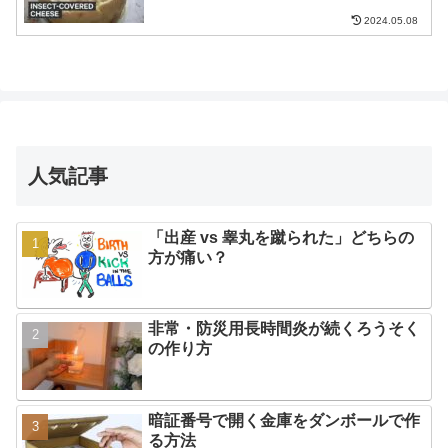
2024.05.08
人気記事
「出産 vs 睾丸を蹴られた」どちらの
方が痛い？
非常・防災用長時間炎が続くろうそく
の作り方
暗証番号で開く金庫をダンボールで作
る方法