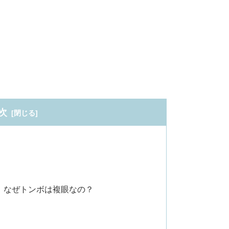
次
、なぜトンボは複眼なの？