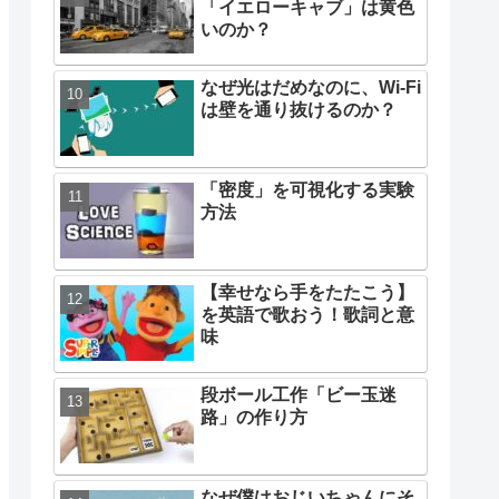
「イエローキャブ」は黄色
いのか？
なぜ光はだめなのに、Wi-Fi
は壁を通り抜けるのか？
「密度」を可視化する実験
方法
【幸せなら手をたたこう】
を英語で歌おう！歌詞と意
味
段ボール工作「ビー玉迷
路」の作り方
なぜ僕はおじいちゃんにそ