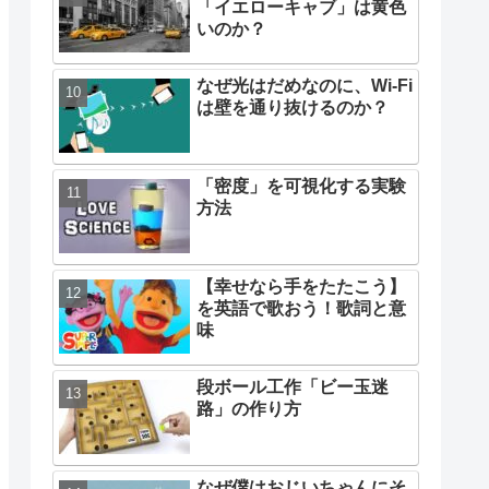
「イエローキャブ」は黄色
いのか？
なぜ光はだめなのに、Wi-Fi
は壁を通り抜けるのか？
「密度」を可視化する実験
方法
【幸せなら手をたたこう】
を英語で歌おう！歌詞と意
味
段ボール工作「ビー玉迷
路」の作り方
なぜ僕はおじいちゃんにそ