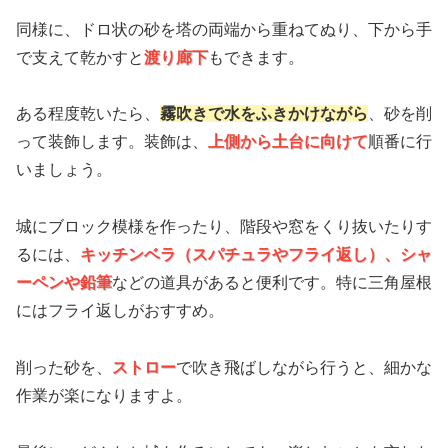
同様に、ドロ状の砂を塔の両端から重ねてぬり、下から手
で支えて乾かすと
渡り廊下
もできます。
ある程度乾いたら、
霧吹きで水をふきかけながら
、砂を削
って装飾します。装飾は、
上側から土台に向けて
順番に行
いましょう。
城にブロック模様を作ったり、階段や窓をくり抜いたりす
るには、
キッチンベラ（スパチュラやフライ返し）、シャ
ーペンや鉛筆
などの道具があると便利です。特に三角屋根
にはフライ返しがおすすめ。
削った砂を、
ストロー
で吹き飛ばしながら行うと、細かな
作業が楽になりますよ。