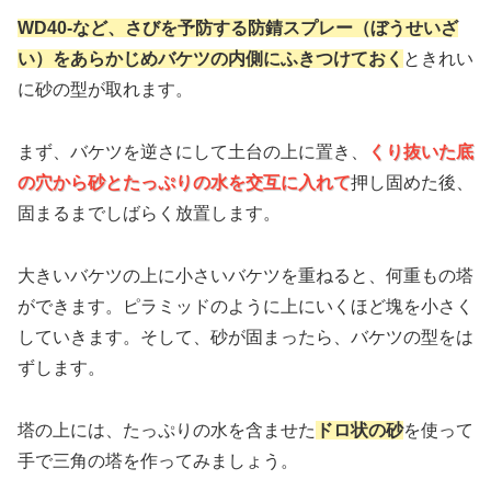
WD40-など、さびを予防する防錆スプレー（ぼうせいざ
い）をあらかじめバケツの内側にふきつけておく
ときれい
に砂の型が取れます。
まず、バケツを逆さにして土台の上に置き、
くり抜いた底
の穴から砂とたっぷりの水を交互に入れて
押し固めた後、
固まるまでしばらく放置します。
大きいバケツの上に小さいバケツを重ねると、何重もの塔
ができます。ピラミッドのように上にいくほど塊を小さく
していきます。そして、砂が固まったら、バケツの型をは
ずします。
塔の上には、たっぷりの水を含ませた
ドロ状の砂
を使って
手で三角の塔を作ってみましょう。