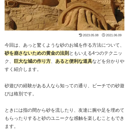
2023.05.08
2021.06.09
今回は、あっと驚くような砂のお城を作る方法について、
砂を崩さないための黄金の法則
ともいえる4つのテクニッ
ク、
巨大な城の作り方
、
あると便利な道具
などを分かりや
すく紹介します。
砂遊びの経験がある人なら知っての通り、ビーチでの砂遊
びは格別です。
ときには指の間から砂を流したり、友達に腕や足を埋めて
もらったりすると砂のユニークな感触を楽しむこともでき
ます。