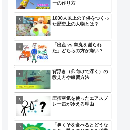
ーの作り方
1000人以上の子供をつくっ
た歴史上の人物とは？
「出産 vs 睾丸を蹴られ
た」どちらの方が痛い？
背浮き（仰向けで浮く）の
教え方や練習方法
圧搾空気を使ったエアスプ
レー缶が冷える理由
「鼻くそを食べるとどうな