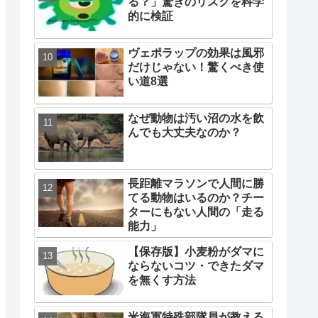
る？」驚きのリスクを科学
的に検証
ヴェポラップの効果は風邪
だけじゃない！驚くべき使
い道8選
なぜ動物は汚い沼の水を飲
んでも大丈夫なのか？
長距離マラソンで人間に勝
てる動物はいるのか？チー
ターにもない人間の「走る
能力」
【保存版】小麦粉がダマに
ならないコツ・できたダマ
を無くす方法
米海軍特殊部隊員が教える