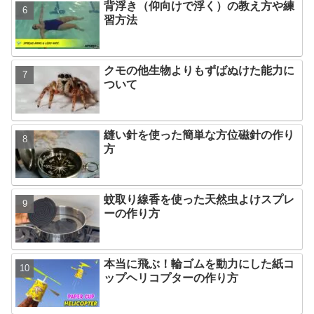
背浮き（仰向けで浮く）の教え方や練
習方法
クモの他生物よりもずばぬけた能力に
ついて
縫い針を使った簡単な方位磁針の作り
方
蚊取り線香を使った天然虫よけスプレ
ーの作り方
本当に飛ぶ！輪ゴムを動力にした紙コ
ップヘリコプターの作り方