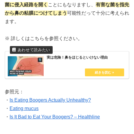
菌に侵入経路を開く
ことにもなりますし、
有害な菌を指先
から鼻の粘膜につけてしまう
可能性だって十分に考えられ
ます。
※ 詳しくはこちらを参照ください。
実は危険！鼻をほじるといけない理由
参照元：
・
Is Eating Boogers Actually Unhealthy?
・
Eating mucus
・
Is It Bad to Eat Your Boogers? – Healthline