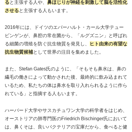
る
と主張する人や、
鼻ほじりが神経を刺激して脳を活性化
させる
と主張する人もいます。
2016年には、ドイツのエバーハルト・カール大学テュー
ビンゲンが、鼻腔の常在菌から、「ルグズニン」と呼ばれ
る細菌の増殖を防ぐ抗生物質を発見し、
ヒト由来の有望な
抗生物質候補
として世界の注目を集めました。
また、Stefan Gates氏のように、「そもそも鼻水は、鼻の
繊毛の働きによって動かされた後、最終的に飲み込まれて
いるため、私たちの体は鼻水を取り入れられるように作ら
れている」と指摘する人もいます。
ハーバード大学やサスカチュワン大学の科学者をはじめ、
オーストリアの肺専門医のFriedrich Bischinger氏において
は、鼻くそは、良いバクテリアの宝庫だから、食べると健