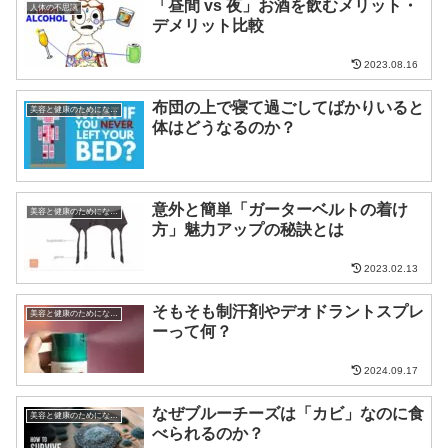
「昼間 vs 夜」お酒を飲むメリット・
人体の不思議
デメリット比較
2023.08.16
布団の上で寝て過ごしてばかりいると
美容と健康のためになる話
体はどうなるのか？
意外と簡単「ガーターベルトの着け
美容と健康のためになる話
方」魅力アップの秘訣とは
2023.02.13
そもそも制汗剤やデオドラントスプレ
美容と健康のためになる話
ーって何？
2024.09.17
なぜブルーチーズは「カビ」なのに食
美容と健康のためになる話
べられるのか？