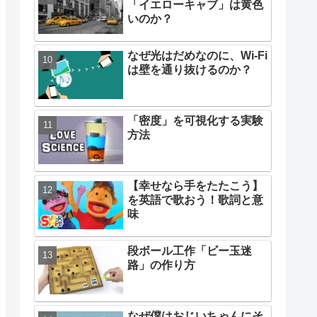
「イエローキャブ」は黄色
いのか？
なぜ光はだめなのに、Wi-Fi
は壁を通り抜けるのか？
「密度」を可視化する実験
方法
【幸せなら手をたたこう】
を英語で歌おう！歌詞と意
味
段ボール工作「ビー玉迷
路」の作り方
なぜ僕はおじいちゃんにそ