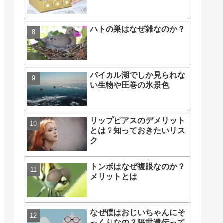
段ボールでつくるアイデア
貯金箱「食べちゃうぞ」
ため池や沼の魚はどこから
来たのか？
暗証番号で開く金庫をダン
ボールで作る方法
ハトの巣はなぜ雑なのか？
バイカル湖でしか見られな