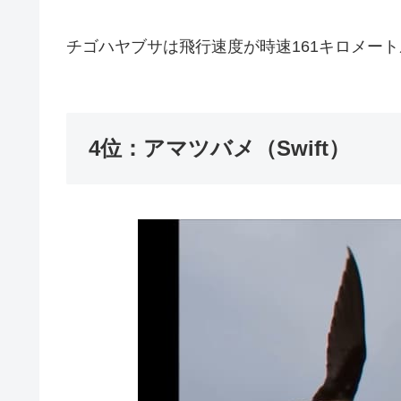
猛禽類。アフリカ、ヨーロッパ、中央アジア
力強く、速く飛ぶ。その速さによって、トン
中で捕らえ、時には食べることさえできる。
チゴハヤブサは飛行速度が時速161キロメー