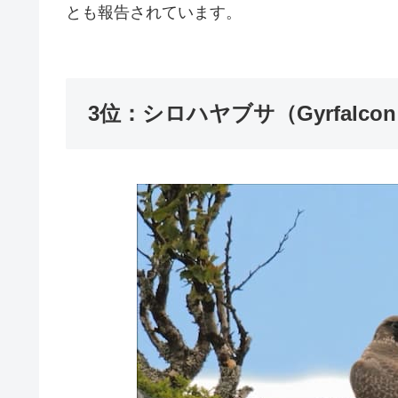
アマツバメは、ツバメに少し似ていますが、
数百年前には、着陸する姿を見たことがない
もちろん足はありますが、小さくて弱いため
います。
上空からの急降下では他の鳥に負けてしまいま
とも報告されています。
3位：シロハヤブサ（Gyrfalco