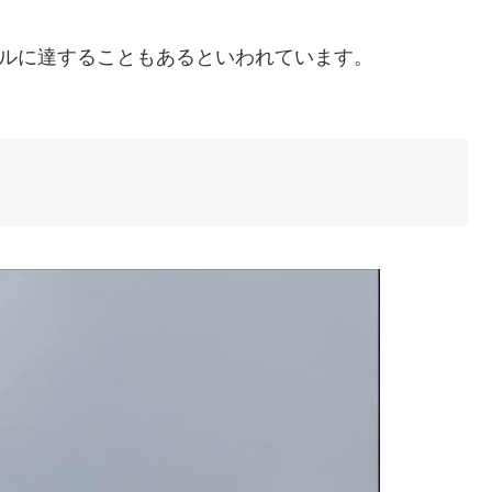
、東アジアに生息する小型のハヤブサ。
ボや小さなコウモリ、さらにはツバメなどの獲物を空
トルに達することもあるといわれています。