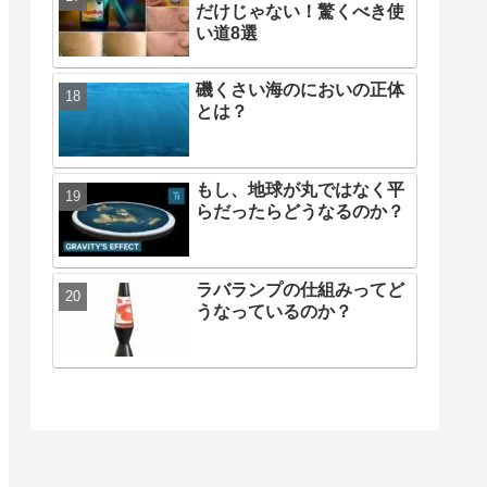
よけスプレーの作り方
気付けば夜中「食べずに寝
る vs 寝る前に食べる」ど
っちが正解？
【保存版】小麦粉がダマに
ならないコツ・できたダマ
を無くす方法
ヴェポラップの効果は風邪
だけじゃない！驚くべき使
い道8選
磯くさい海のにおいの正体
とは？