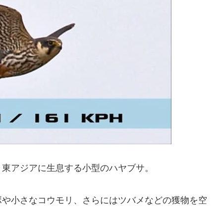
on）
 Hobby）