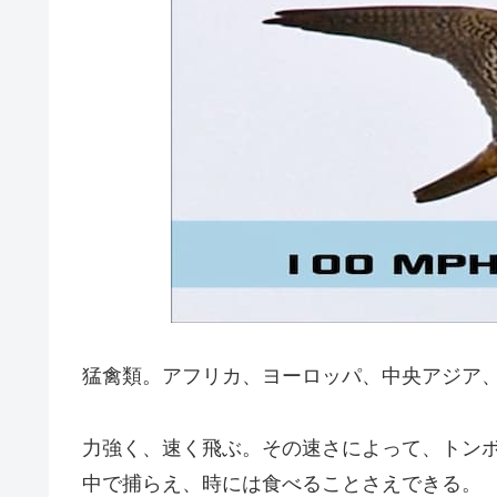
2位：イヌワシ
1位：ハヤブサ（Peregrine Falc
第5位：チゴハヤブサ（Eurasian