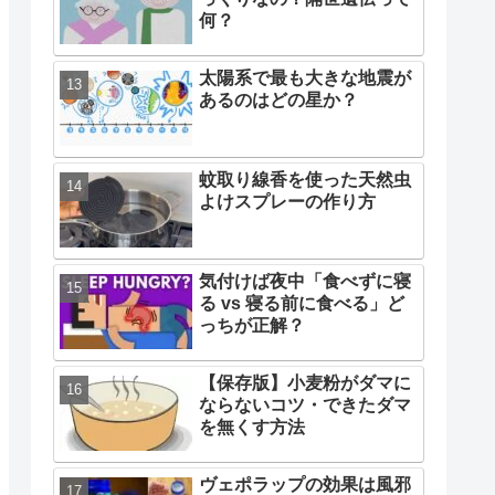
い生物や圧巻の氷景色
リップピアスのデメリット
とは？知っておきたいリス
ク
トンボはなぜ複眼なのか？
メリットとは
なぜ僕はおじいちゃんにそ
っくりなの？隔世遺伝って
何？
太陽系で最も大きな地震が
あるのはどの星か？
蚊取り線香を使った天然虫