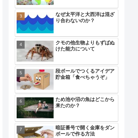
人気記事
「出産 vs 睾丸を蹴られ
た」どちらの方が痛い？
1000人以上の子供をつくっ
た歴史上の人物とは？
なぜ太平洋と大西洋は混ざ
り合わないのか？
クモの他生物よりもずばぬ
けた能力について