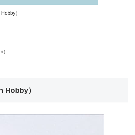
次
Hobby）
）