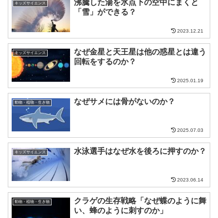
沸騰した湯を氷点下の空中にまくと
キッズサイエンス
「雪」ができる？
2023.12.21
なぜ金星と天王星は他の惑星とは違う
キッズサイエンス
回転をするのか？
2025.01.19
なぜサメには骨がないのか？
動物・植物・生き物
2025.07.03
水泳選手はなぜ水を後ろに押すのか？
キッズサイエンス
2023.06.14
クラゲの生存戦略「なぜ蝶のように舞
動物・植物・生き物
い、蜂のように刺すのか」