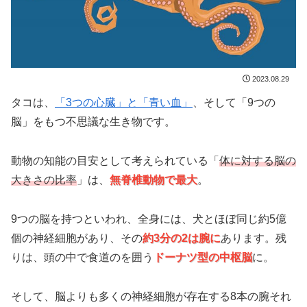
2023.08.29
タコは、
「3つの心臓」と「青い血」
、そして「9つの
脳」をもつ不思議な生き物です。
動物の知能の目安として考えられている「
体に対する脳の
大きさの比率
」は、
無脊椎動物で最大
。
9つの脳を持つといわれ、全身には、犬とほぼ同じ約5億
個の神経細胞があり、その
約3分の2は腕に
あります。残
りは、頭の中で食道のを囲う
ドーナツ型の中枢脳
に。
そして、脳よりも多くの神経細胞が存在する8本の腕それ