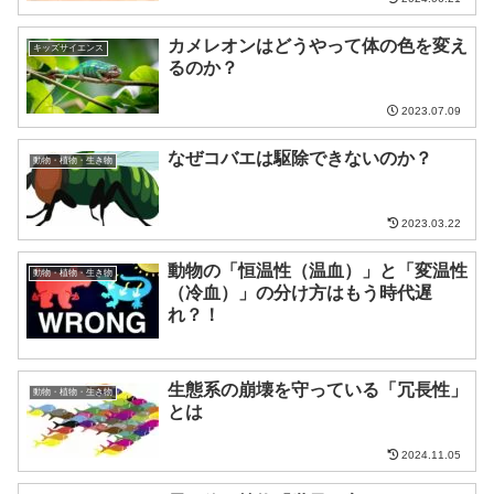
カメレオンはどうやって体の色を変え
キッズサイエンス
るのか？
2023.07.09
なぜコバエは駆除できないのか？
動物・植物・生き物
2023.03.22
動物の「恒温性（温血）」と「変温性
動物・植物・生き物
（冷血）」の分け方はもう時代遅
れ？！
生態系の崩壊を守っている「冗長性」
動物・植物・生き物
とは
2024.11.05