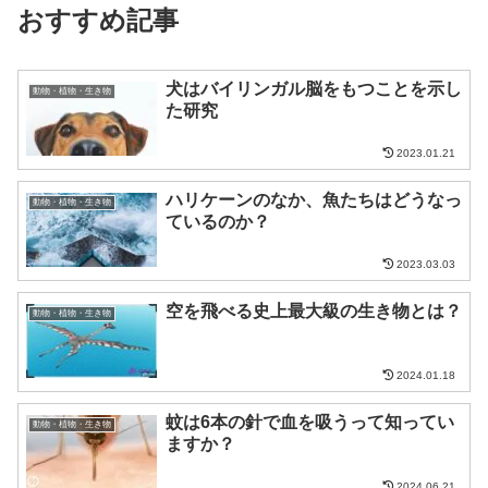
おすすめ記事
犬はバイリンガル脳をもつことを示し
動物・植物・生き物
た研究
2023.01.21
ハリケーンのなか、魚たちはどうなっ
動物・植物・生き物
ているのか？
2023.03.03
空を飛べる史上最大級の生き物とは？
動物・植物・生き物
2024.01.18
蚊は6本の針で血を吸うって知ってい
動物・植物・生き物
ますか？
2024.06.21