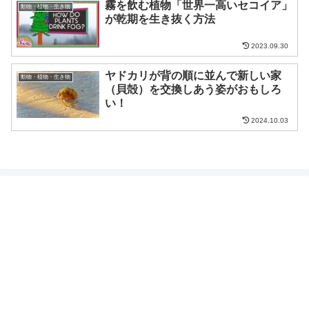
霧を飲む植物「世界一高いセコイア」
動物・植物・生き物
が乾期を生き抜く方法
2023.09.30
ヤドカリが背の順に並んで新しい家
動物・植物・生き物
（貝殻）を交換しあう姿がおもしろ
い！
2024.10.03