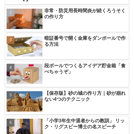
非常・防災用長時間炎が続くろうそく
の作り方
暗証番号で開く金庫をダンボールで作
る方法
段ボールでつくるアイデア貯金箱「食
べちゃうぞ」
【保存版】砂の城の作り方｜砂が崩れ
ない4つのテクニック
「小学3年生中退者からの教訓」 リッ
ク・リグスビー博士の名スピーチ