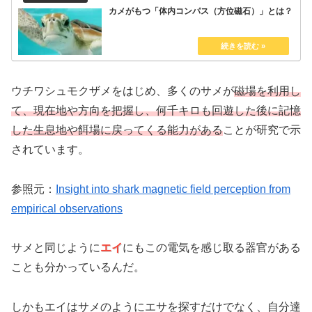
カメがもつ「体内コンパス（方位磁石）」とは？
ウチワシュモクザメをはじめ、多くのサメが
磁場を利用し
て、現在地や方向を把握し、何千キロも回遊した後に記憶
した生息地や餌場に戻ってくる能力がある
ことが研究で示
されています。
参照元：
Insight into shark magnetic field perception from
empirical observations
サメと同じように
エイ
にもこの電気を感じ取る器官がある
ことも分かっているんだ。
しかもエイはサメのようにエサを探すだけでなく、自分達