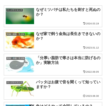
なぜミツバチは私たちを刺すと死ぬの
キッズサイエンス
か？
2024.03.19
なぜ家で飼う金魚は長生きできないの
動物・植物・生き物
か？
2023.01.12
「分厚い脂肪で寒さは本当に防げるの
動物・植物・生き物
か」実験方法
2022.09.05
バッタはお腹で音を聞くって知ってい
キッズサイエンス
ますか？
2023.08.30