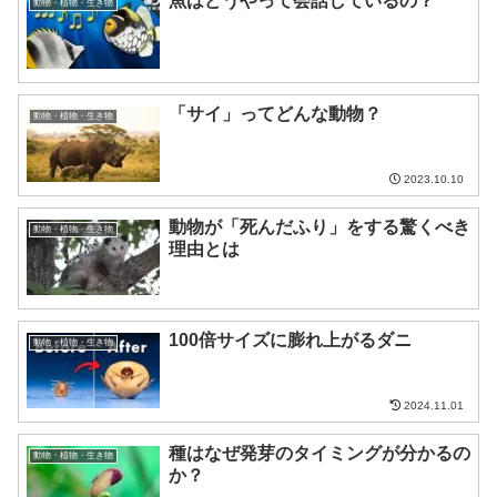
魚はどうやって会話しているの？
動物・植物・生き物
「サイ」ってどんな動物？
動物・植物・生き物
2023.10.10
動物が「死んだふり」をする驚くべき
動物・植物・生き物
理由とは
100倍サイズに膨れ上がるダニ
動物・植物・生き物
2024.11.01
種はなぜ発芽のタイミングが分かるの
動物・植物・生き物
か？