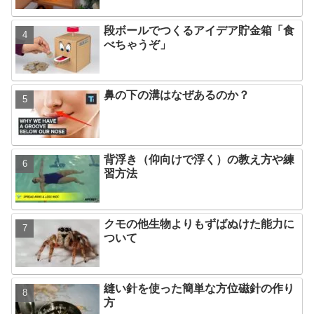
段ボールでつくるアイデア貯金箱「食
べちゃうぞ」
鼻の下の溝はなぜあるのか？
背浮き（仰向けで浮く）の教え方や練
習方法
クモの他生物よりもずばぬけた能力に
ついて
縫い針を使った簡単な方位磁針の作り
方