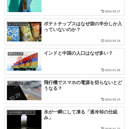
2024.03.27
ポテトチップスはなぜ袋の半分しか入
キッズサイエンス
っていないのか？
2023.05.24
インドと中国の人口はなぜ多い？
身近なふしぎ
2023.01.30
飛行機でスマホの電源を切らないとど
身近なふしぎ
うなる？
2024.05.15
水が一瞬にして凍る「過冷却の仕組
ものの仕組み・エンジニア
み」
2026.01.27