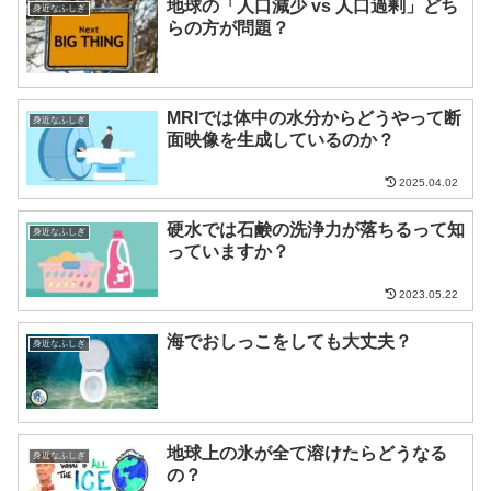
地球の「人口減少 vs 人口過剰」どち
身近なふしぎ
らの方が問題？
MRIでは体中の水分からどうやって断
身近なふしぎ
面映像を生成しているのか？
2025.04.02
硬水では石鹸の洗浄力が落ちるって知
身近なふしぎ
っていますか？
2023.05.22
海でおしっこをしても大丈夫？
身近なふしぎ
地球上の氷が全て溶けたらどうなる
身近なふしぎ
の？