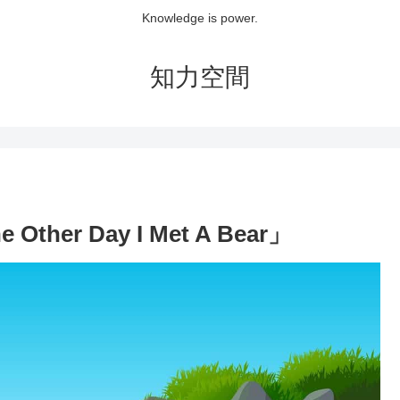
Knowledge is power.
知力空間
r Day I Met A Bear」