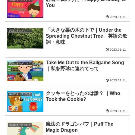
You
2023.01.11
「大きな栗の木の下で｜Under the
英語のキッズソング
Spreading Chestnut Tree」英語の歌
詞・意味
2023.01.11
Take Me Out to the Ballgame Song
英語のキッズソング
｜私を野球に連れてって
2023.01.11
クッキーをとったのは誰？ ｜Who
英語のキッズソング
Took the Cookie?
2023.01.11
魔法のドラゴンパフ｜Puff The
英語のキッズソング
Magic Dragon