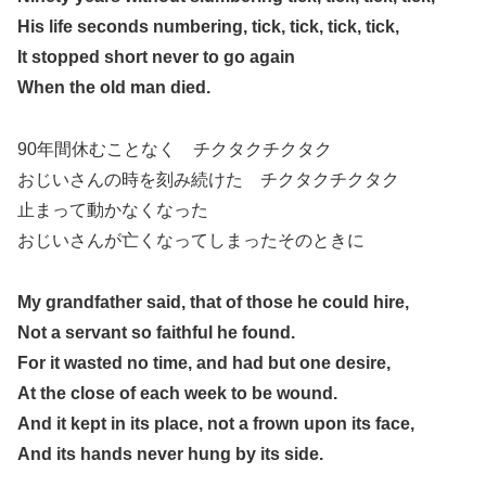
His life seconds numbering, tick, tick, tick, tick,
It stopped short never to go again
When the old man died.
90年間休むことなく チクタクチクタク
おじいさんの時を刻み続けた チクタクチクタク
止まって動かなくなった
おじいさんが亡くなってしまったそのときに
My grandfather said, that of those he could hire,
Not a servant so faithful he found.
For it wasted no time, and had but one desire,
At the close of each week to be wound.
And it kept in its place, not a frown upon its face,
And its hands never hung by its side.