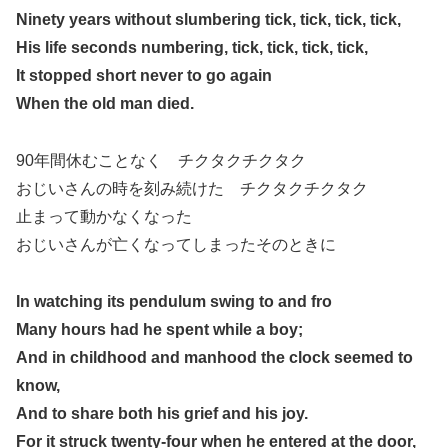
Ninety years without slumbering tick, tick, tick, tick,
His life seconds numbering, tick, tick, tick, tick,
It stopped short never to go again
When the old man died.
90年間休むことなく チクタクチクタク
おじいさんの時を刻み続けた チクタクチクタク
止まって動かなくなった
おじいさんが亡くなってしまったそのときに
In watching its pendulum swing to and fro
Many hours had he spent while a boy;
And in childhood and manhood the clock seemed to
know,
And to share both his grief and his joy.
For it struck twenty-four when he entered at the door,