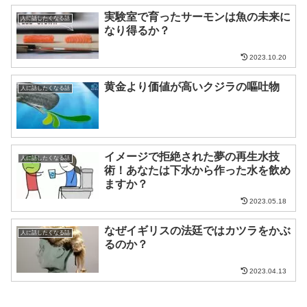
実験室で育ったサーモンは魚の未来に
人に話したくなる話
なり得るか？
2023.10.20
黄金より価値が高いクジラの嘔吐物
人に話したくなる話
イメージで拒絶された夢の再生水技
人に話したくなる話
術！あなたは下水から作った水を飲め
ますか？
2023.05.18
なぜイギリスの法廷ではカツラをかぶ
人に話したくなる話
るのか？
2023.04.13