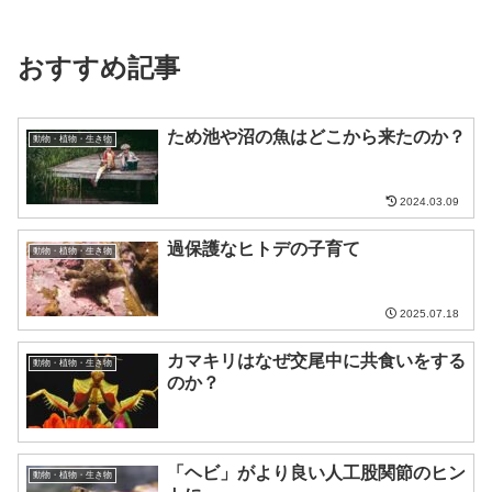
おすすめ記事
ため池や沼の魚はどこから来たのか？
動物・植物・生き物
2024.03.09
過保護なヒトデの子育て
動物・植物・生き物
2025.07.18
カマキリはなぜ交尾中に共食いをする
動物・植物・生き物
のか？
「ヘビ」がより良い人工股関節のヒン
動物・植物・生き物