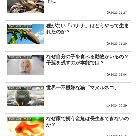
トに
2023.01.27
種がない「バナナ」はどうやって生ま
動物・植物・生き物
れたのか？
2023.01.20
なぜ自分の子を食べる動物がいるの？
動物・植物・生き物
子孫を残すのが本能では？
2023.02.04
世界一不機嫌な猫「マヌルネコ」
動物・植物・生き物
2024.09.29
なぜ家で飼う金魚は長生きできないの
動物・植物・生き物
か？