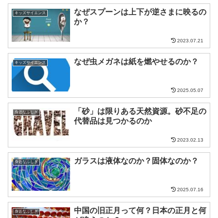
なぜスプーンは上下が逆さまに映るの
キッズサイエンス
か？
2023.07.21
なぜ虫メガネは紙を燃やせるのか？
キッズサイエンス
2025.05.07
「砂」は限りある天然資源。砂不足の
身近なふしぎ
代替品は見つかるのか
2023.02.13
ガラスは液体なのか？固体なのか？
身近なふしぎ
2025.07.16
中国の旧正月って何？日本の正月と何
身近なふしぎ