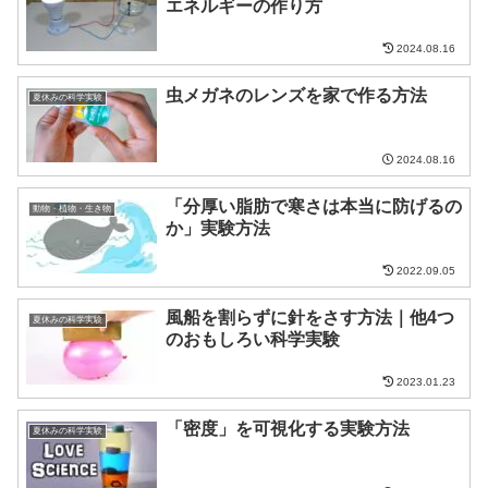
エネルギーの作り方
2024.08.16
虫メガネのレンズを家で作る方法
夏休みの科学実験
2024.08.16
「分厚い脂肪で寒さは本当に防げるの
動物・植物・生き物
か」実験方法
2022.09.05
風船を割らずに針をさす方法｜他4つ
夏休みの科学実験
のおもしろい科学実験
2023.01.23
「密度」を可視化する実験方法
夏休みの科学実験