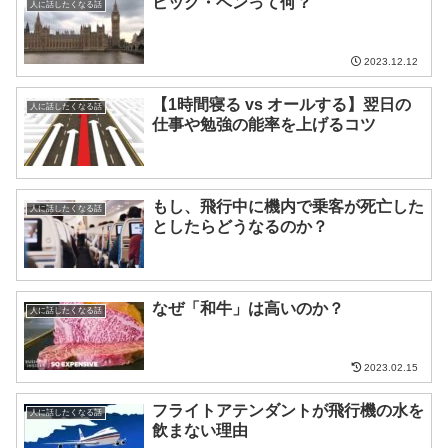
ビッグ・ベンって何？
人に話したくなる話
2023.12.12
【1時間寝る vs オールする】翌日の
人に話したくなる話
仕事や勉強の能率を上げるコツ
もし、飛行中に機内で乗客が死亡した
人に話したくなる話
としたらどうなるのか？
なぜ「和牛」は高いのか？
人に話したくなる話
2023.02.15
フライトアテンダントが飛行機の水を
人に話したくなる話
飲まない理由