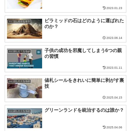
2023.01.23
ピラミッドの石はどのように運ばれた
人に話したくなる話
のか？
2023.06.14
子供の成功を邪魔してしまう6つの親
人に話したくなる話
の習慣
2023.01.11
値札シールをきれいに簡単に剥がす裏
人に話したくなる話
技
2025.04.15
グリーンランドを統治するのは誰か？
人に話したくなる話
2025.04.06