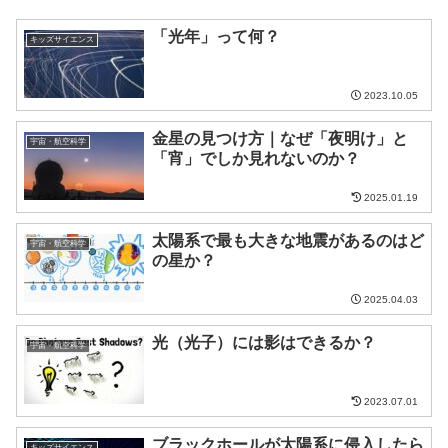
「光年」って何？
キッズサイエンス
2023.10.05
金星の見つけ方｜なぜ「夜明け」と
宇宙・航空科学
「宵」でしか見れないのか？
2025.01.19
太陽系で最も大きな地震があるのはど
宇宙・航空科学
の星か？
2025.04.03
光（光子）には影はできるか？
宇宙・航空科学
2023.07.01
ブラックホールが太陽系に侵入したら
キッズサイエンス