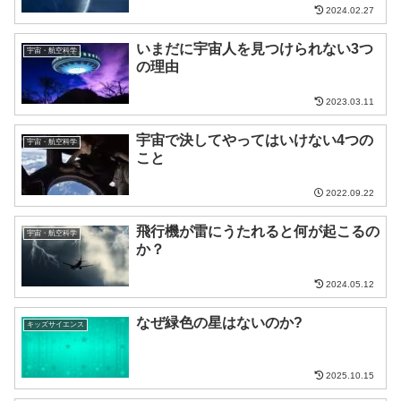
2024.02.27
いまだに宇宙人を見つけられない3つ
宇宙・航空科学
の理由
2023.03.11
宇宙で決してやってはいけない4つの
宇宙・航空科学
こと
2022.09.22
飛行機が雷にうたれると何が起こるの
宇宙・航空科学
か？
2024.05.12
なぜ緑色の星はないのか?
キッズサイエンス
2025.10.15