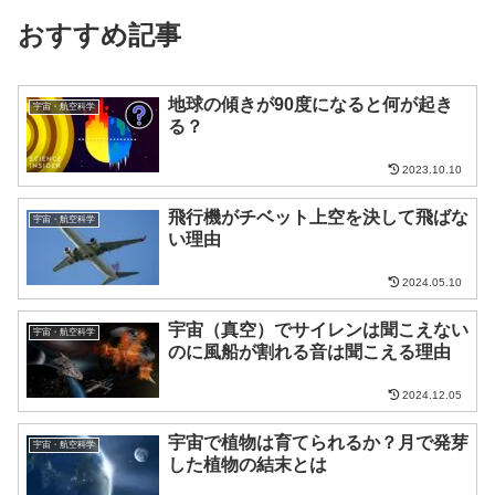
おすすめ記事
地球の傾きが90度になると何が起き
宇宙・航空科学
る？
2023.10.10
飛行機がチベット上空を決して飛ばな
宇宙・航空科学
い理由
2024.05.10
宇宙（真空）でサイレンは聞こえない
宇宙・航空科学
のに風船が割れる音は聞こえる理由
2024.12.05
宇宙で植物は育てられるか？月で発芽
宇宙・航空科学
した植物の結末とは