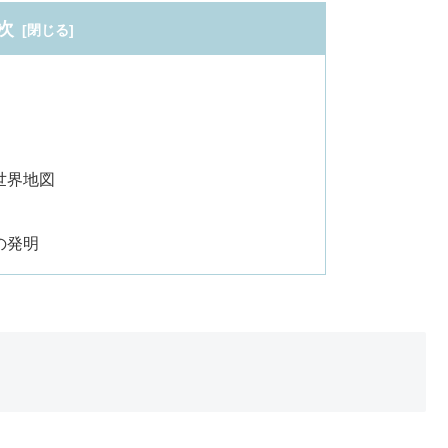
次
世界地図
の発明