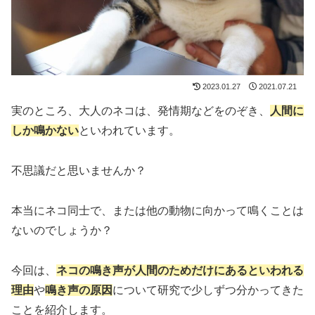
2023.01.27
2021.07.21
実のところ、大人のネコは、発情期などをのぞき、
人間に
しか鳴かない
といわれています。
不思議だと思いませんか？
本当にネコ同士で、または他の動物に向かって鳴くことは
ないのでしょうか？
今回は、
ネコの鳴き声が人間のためだけにあるといわれる
理由
や
鳴き声の原因
について研究で少しずつ分かってきた
ことを紹介します。