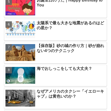
お誕生日のうた｜Happy Birthday to
You
太陽系で最も大きな地震があるのはど
の星か？
【保存版】砂の城の作り方｜砂が崩れ
ない4つのテクニック
海でおしっこをしても大丈夫？
なぜアメリカのタクシー「イエローキ
ャブ」は黄色いのか？