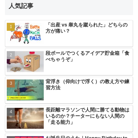
人気記事
「出産 vs 睾丸を蹴られた」どちらの
方が痛い？
段ボールでつくるアイデア貯金箱「食
べちゃうぞ」
背浮き（仰向けで浮く）の教え方や練
習方法
長距離マラソンで人間に勝てる動物は
いるのか？チーターにもない人間の
「走る能力」