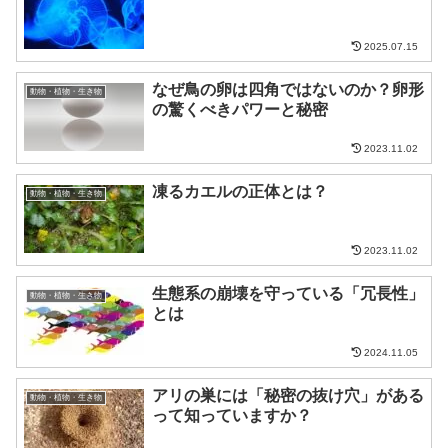
2025.07.15
なぜ鳥の卵は四角ではないのか？卵形
動物・植物・生き物
の驚くべきパワーと秘密
2023.11.02
凍るカエルの正体とは？
動物・植物・生き物
2023.11.02
生態系の崩壊を守っている「冗長性」
動物・植物・生き物
とは
2024.11.05
アリの巣には「秘密の抜け穴」がある
動物・植物・生き物
って知っていますか？