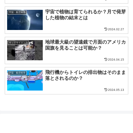
宇宙で植物は育てられるか？月で発芽
宇宙・航空科学
した植物の結末とは
2024.02.27
地球最大級の望遠鏡で月面のアメリカ
キッズサイエンス
国旗を見ることは可能か？
2024.04.15
飛行機からトイレの排出物はそのまま
宇宙・航空科学
落とされるのか？
2024.05.13