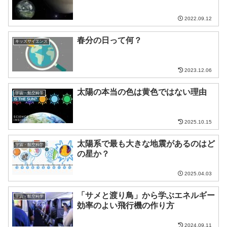
2022.09.12
春分の日って何？
キッズサイエンス
2023.12.06
太陽の本当の色は黄色ではない理由
宇宙・航空科学
2025.10.15
太陽系で最も大きな地震があるのはど
宇宙・航空科学
の星か？
2025.04.03
「サメと渡り鳥」から学ぶエネルギー
宇宙・航空科学
効率のよい飛行機の作り方
2024.09.11