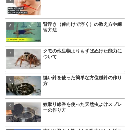
背浮き（仰向けで浮く）の教え方や練
習方法
クモの他生物よりもずばぬけた能力に
ついて
縫い針を使った簡単な方位磁針の作り
方
蚊取り線香を使った天然虫よけスプレ
ーの作り方