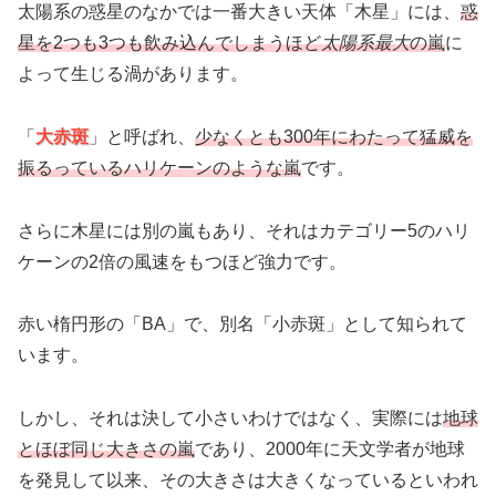
太陽系の惑星のなかでは一番大きい天体「木星」には、
惑
星を2つも3つも飲み込んでしまうほど
太陽系最大
の嵐
に
よって生じる渦があります。
「
大赤斑
」と呼ばれ、
少なくとも300年にわたって猛威を
振るっているハリケーンのような嵐
です。
さらに木星には別の嵐もあり、それはカテゴリー5のハリ
ケーンの2倍の風速をもつほど強力です。
赤い楕円形の「BA」で、別名「小赤斑」として知られて
います。
しかし、それは決して小さいわけではなく、実際には
地球
とほぼ同じ大きさの嵐
であり、2000年に天文学者が地球
を発見して以来、その大きさは大きくなっているといわれ