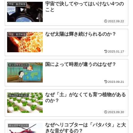
宇宙で決してやってはいけない4つの
宇宙・航空科学
こと
2022.09.22
なぜ太陽は輝き続けられるのか？
宇宙・航空科学
2025.01.17
国によって時差が違うのはなぜ？
キッズサイエンス
2023.09.21
なぜ「土」がなくても育つ植物がある
キッズサイエンス
のか？
2023.09.30
なぜヘリコプターは「パタパタ」と大
キッズサイエンス
きな音がするの？