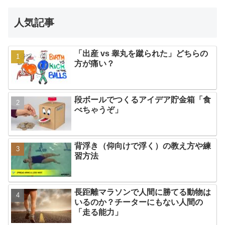
人気記事
「出産 vs 睾丸を蹴られた」どちらの
方が痛い？
段ボールでつくるアイデア貯金箱「食
べちゃうぞ」
背浮き（仰向けで浮く）の教え方や練
習方法
長距離マラソンで人間に勝てる動物は
いるのか？チーターにもない人間の
「走る能力」