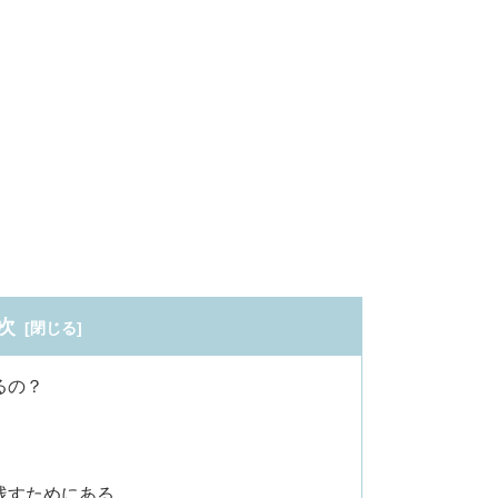
次
るの？
残すためにある