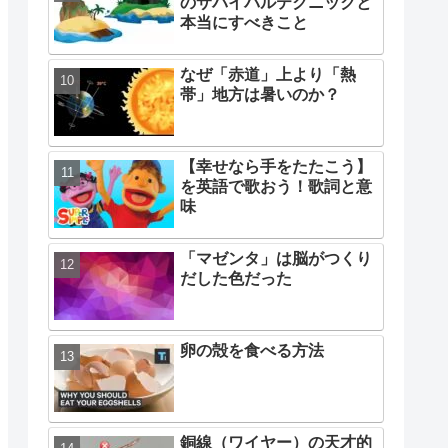
のサバイバルテクニックと
本当にすべきこと
なぜ「赤道」上より「熱
帯」地方は暑いのか？
【幸せなら手をたたこう】
を英語で歌おう！歌詞と意
味
「マゼンタ」は脳がつくり
だした色だった
卵の殻を食べる方法
銅線（ワイヤー）の天才的