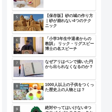
【保存版】砂の城の作り方
｜砂が崩れない4つのテク
ニック
「小学3年生中退者からの
教訓」 リック・リグスビー
博士の名スピーチ
なぜアリはペンで描いた円
から出られなくなるのか？
1000人以上の子供をつくっ
た歴史上の人物とは？
絶対やってはいけない8つ