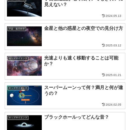
見えない？
2024.05.13
金星と他の惑星との夜空での見分け方
宇宙・航空科学
2025.03.12
光速よりも速く移動することは可能
キッズサイエンス
か？
2025.01.21
スーパームーンって何？満月と何が違
キッズサイエンス
うの？
2024.02.05
ブラックホールってどんな音？
キッズサイエンス