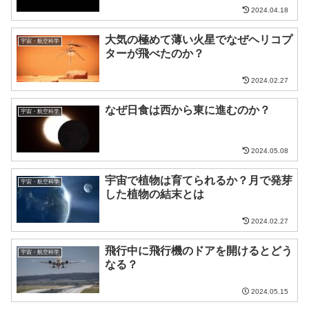
2024.04.18
大気の極めて薄い火星でなぜヘリコプ
宇宙・航空科学
ターが飛べたのか？
2024.02.27
なぜ日食は西から東に進むのか？
宇宙・航空科学
2024.05.08
宇宙で植物は育てられるか？月で発芽
宇宙・航空科学
した植物の結末とは
2024.02.27
飛行中に飛行機のドアを開けるとどう
宇宙・航空科学
なる？
2024.05.15