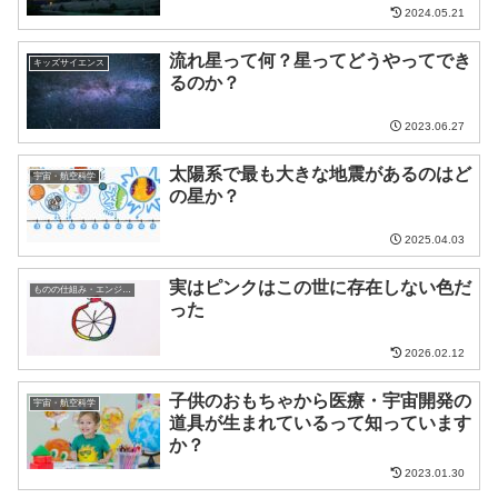
2024.05.21
流れ星って何？星ってどうやってでき
キッズサイエンス
るのか？
2023.06.27
太陽系で最も大きな地震があるのはど
宇宙・航空科学
の星か？
2025.04.03
実はピンクはこの世に存在しない色だ
ものの仕組み・エンジニア
った
2026.02.12
子供のおもちゃから医療・宇宙開発の
宇宙・航空科学
道具が生まれているって知っています
か？
2023.01.30