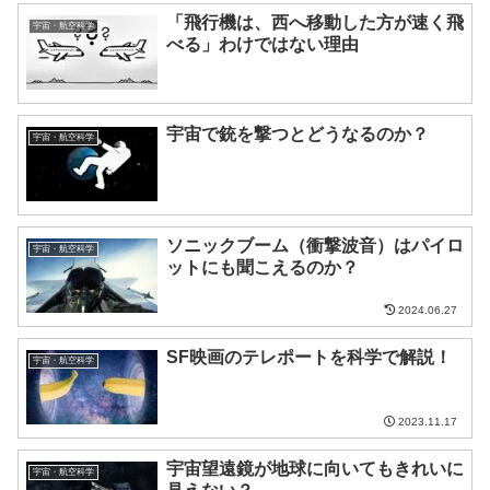
「飛行機は、西へ移動した方が速く飛
宇宙・航空科学
べる」わけではない理由
宇宙で銃を撃つとどうなるのか？
宇宙・航空科学
ソニックブーム（衝撃波音）はパイロ
宇宙・航空科学
ットにも聞こえるのか？
2024.06.27
SF映画のテレポートを科学で解説！
宇宙・航空科学
2023.11.17
宇宙望遠鏡が地球に向いてもきれいに
宇宙・航空科学