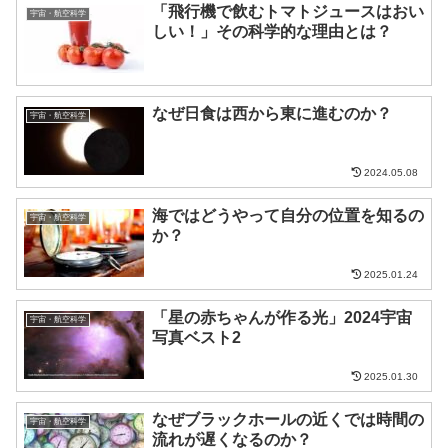
「飛行機で飲むトマトジュースはおい
宇宙・航空科学
しい！」その科学的な理由とは？
なぜ日食は西から東に進むのか？
宇宙・航空科学
2024.05.08
海ではどうやって自分の位置を知るの
宇宙・航空科学
か？
2025.01.24
「星の赤ちゃんが作る光」2024宇宙
宇宙・航空科学
写真ベスト2
2025.01.30
なぜブラックホールの近くでは時間の
宇宙・航空科学
流れが遅くなるのか？