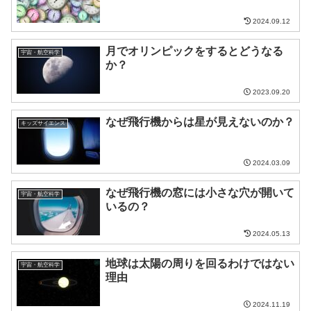
2024.09.12
月でオリンピックをするとどうなる
宇宙・航空科学
か？
2023.09.20
なぜ飛行機からは星が見えないのか？
キッズサイエンス
2024.03.09
なぜ飛行機の窓には小さな穴が開いて
宇宙・航空科学
いるの？
2024.05.13
地球は太陽の周りを回るわけではない
宇宙・航空科学
理由
2024.11.19