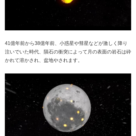
41億年前から38億年前、小惑星や彗星などが激しく降り
注いでいた時代、隕石の衝突によって月の表面の岩石は砕
かれて溶かされ、盆地やされます。