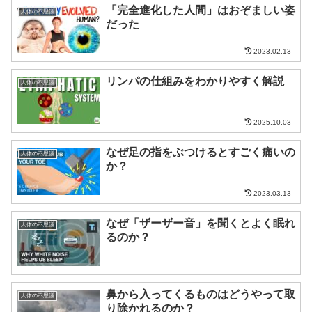
「完全進化した人間」はおぞましい姿
人体の不思議
だった
2023.02.13
リンパの仕組みをわかりやすく解説
人体の不思議
2025.10.03
なぜ足の指をぶつけるとすごく痛いの
人体の不思議
か？
2023.03.13
なぜ「ザーザー音」を聞くとよく眠れ
人体の不思議
るのか？
鼻から入ってくるものはどうやって取
人体の不思議
り除かれるのか？