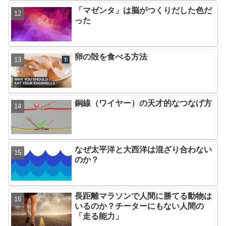
「マゼンタ」は脳がつくりだした色だ
った
卵の殻を食べる方法
銅線（ワイヤー）の天才的なつなげ方
なぜ太平洋と大西洋は混ざり合わない
のか？
長距離マラソンで人間に勝てる動物は
いるのか？チーターにもない人間の
「走る能力」