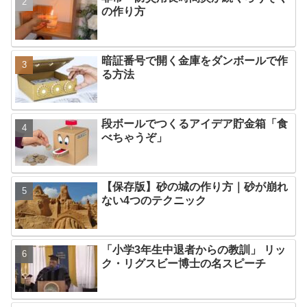
の作り方
暗証番号で開く金庫をダンボールで作
る方法
段ボールでつくるアイデア貯金箱「食
べちゃうぞ」
【保存版】砂の城の作り方｜砂が崩れ
ない4つのテクニック
「小学3年生中退者からの教訓」 リッ
ク・リグスビー博士の名スピーチ