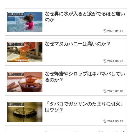
なぜ鼻に水が入ると涙がでるほど痛い
人体の不思議
のか
2023.01.11
なぜマヌカハニーは高いのか？
身近なふしぎ
2024.06.23
なぜ蜂蜜やシロップはネバネバしてい
身近なふしぎ
るのか？
2025.02.18
「タバコでガソリンのたまりに引火」
身近なふしぎ
はウソ？
2024.03.13