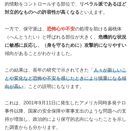
的情動をコントロールする部位で、
リベラル派であるほど
対立的なものへの許容性が高くなる
といえます。
一方で、保守派は、
恐怖心や不安
の処理を助ける扁桃体
（へんとうたい）と呼ばれる部位が大きく、
危機的な状況
に敏感に反応し、（身を守るために）攻撃的になりやすい
傾向があることがわかりました。
この結果は、長年の研究で示されてきた「
人々が新しいこ
とや変化など恐怖や不安を感じたときにより慎重になる傾
向が高い
」ことの説明にもなります。
これは、2001年9月11日に発生したアメリカ同時多発テロ
事件以降、国家の安全保障や軍事支出のような問題への支
持が増加し、政治的により保守的志向になったことを示し
た調査からも分かります。