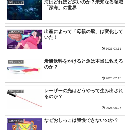
海はどれほど深いのか？未知なる領域
身近なふしぎ
「深海」の世界
出産によって「母親の脳」は変化して
人体の不思議
いた！
2023.03.11
炭酸飲料をかけると魚は本当に救える
身近なふしぎ
のか？
2023.02.15
レーザーの光はどうやって生み出され
身近なふしぎ
るのか？
2024.06.27
なぜおしっこは我慢できないのか？
人体の不思議