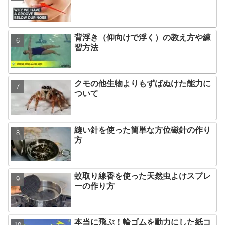
背浮き（仰向けで浮く）の教え方や練
習方法
クモの他生物よりもずばぬけた能力に
ついて
縫い針を使った簡単な方位磁針の作り
方
蚊取り線香を使った天然虫よけスプレ
ーの作り方
本当に飛ぶ！輪ゴムを動力にした紙コ