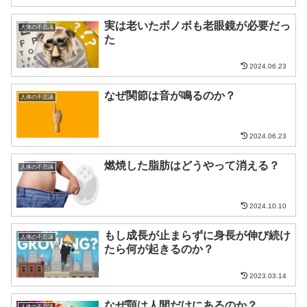
実は老いたボノボも老眼鏡が必要だっ
人体の不思議
た
2024.06.23
なぜ関節は音が鳴るのか？
人体の不思議
2024.06.23
燃焼した脂肪はどうやって消える？
人体の不思議
2024.10.10
もし成長が止まらずに身長が伸び続け
人体の不思議
たら何が起きるのか？
2023.03.14
なぜ顎は人間だけにあるのか？
人体の不思議