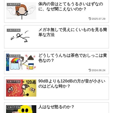
体内の音はとてもうるさいはずなの
人体の不思議
に、なぜ聞こえないのか？
2025.07.29
メガネ無しで見えにくいものを見る簡
人体の不思議
単な方法
どうしてうんちは茶色でおしっこは黄
人体の不思議
色なの？
2024.06.24
90dBよりも120dBの方が音が小さい
人体の不思議
のはどんな時か？
人はなぜ怒るのか？
人体の不思議