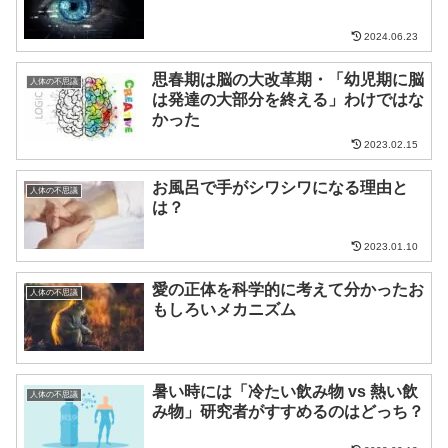
2024.06.23
思春期は脳の大改革期・「幼児期に脳
人体の不思議
は発達の大部分を終える」わけではな
かった
2023.02.15
お風呂で手がシワシワになる理由と
人体の不思議
は？
2023.01.10
愛の正体を科学的に考えて分かったお
人体の不思議
もしろいメカニズム
暑い時には「冷たい飲み物 vs 熱い飲
人体の不思議
み物」研究者がすすめるのはどっち？