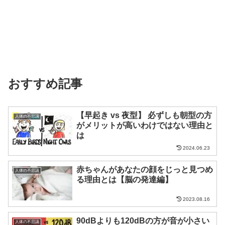
おすすめ記事
【早起き vs 夜型】 必ずしも朝型の方
人体の不思議
がメリットが高いわけではない理由と
は
2024.06.23
赤ちゃんがあなたの顔をじっと見つめ
人体の不思議
る理由とは【脳の発達編】
2023.08.16
90dBよりも120dBの方が音が小さい
人体の不思議