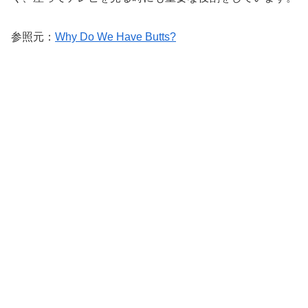
参照元：
Why Do We Have Butts?