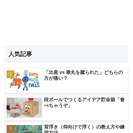
人気記事
「出産 vs 睾丸を蹴られた」どちらの
方が痛い？
段ボールでつくるアイデア貯金箱「食
べちゃうぞ」
背浮き（仰向けで浮く）の教え方や練
習方法