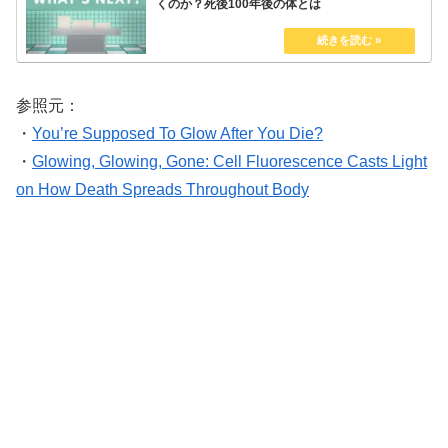
くのか？死後100年後の体とは
参照元：
・
You’re Supposed To Glow After You Die?
・
Glowing, Glowing, Gone: Cell Fluorescence Casts Light
on How Death Spreads Throughout Body