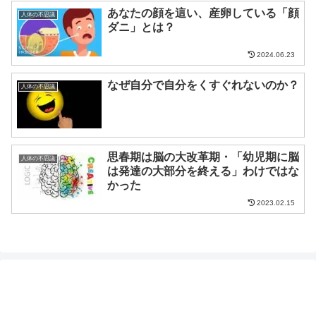
あなたの顔を這い、産卵している「顔
人体の不思議
ダニ」とは？
2024.06.23
なぜ自分で自分をくすぐれないのか？
人体の不思議
思春期は脳の大改革期・「幼児期に脳
人体の不思議
は発達の大部分を終える」わけではな
かった
2023.02.15