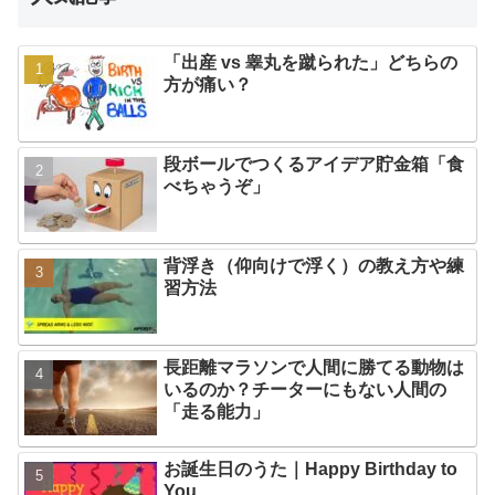
「出産 vs 睾丸を蹴られた」どちらの
方が痛い？
段ボールでつくるアイデア貯金箱「食
べちゃうぞ」
背浮き（仰向けで浮く）の教え方や練
習方法
長距離マラソンで人間に勝てる動物は
いるのか？チーターにもない人間の
「走る能力」
お誕生日のうた｜Happy Birthday to
You