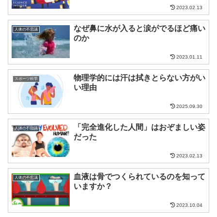
2023.02.13
なぜ鼻に水が入ると涙がでるほど痛い
人体の不思議
のか
2023.01.11
物理学的には汗は拭きとらない方がい
スポーツ科学
い理由
2025.09.30
「完全進化した人間」はおぞましい姿
人体の不思議
だった
2023.02.13
血液は骨でつくられているのを知って
人体の不思議
いますか？
2023.10.04