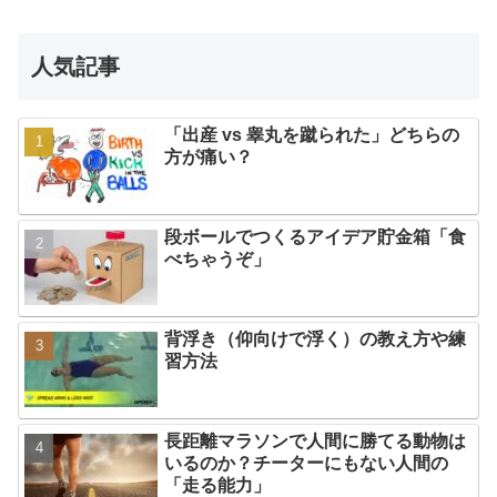
人気記事
「出産 vs 睾丸を蹴られた」どちらの
方が痛い？
段ボールでつくるアイデア貯金箱「食
べちゃうぞ」
背浮き（仰向けで浮く）の教え方や練
習方法
長距離マラソンで人間に勝てる動物は
いるのか？チーターにもない人間の
「走る能力」