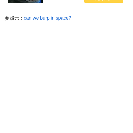
参照元：
can we burp in space?