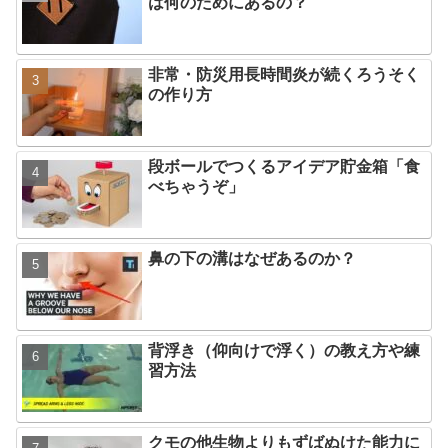
は何のためにあるの？
非常・防災用長時間炎が続くろうそく
の作り方
段ボールでつくるアイデア貯金箱「食
べちゃうぞ」
鼻の下の溝はなぜあるのか？
背浮き（仰向けで浮く）の教え方や練
習方法
クモの他生物よりもずばぬけた能力に