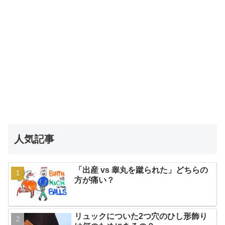
人気記事
「出産 vs 睾丸を蹴られた」どちらの
方が痛い？
リュックについた2つ穴のひし形飾り