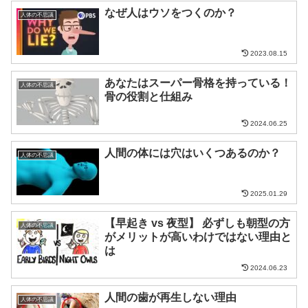
なぜ人はウソをつくのか？
人体の不思議
2023.08.15
あなたはスーパー骨格を持っている！
人体の不思議
骨の役割と仕組み
2024.06.25
人間の体には穴はいくつあるのか？
人体の不思議
2025.01.29
【早起き vs 夜型】 必ずしも朝型の方
人体の不思議
がメリットが高いわけではない理由と
は
2024.06.23
人間の歯が再生しない理由
人体の不思議